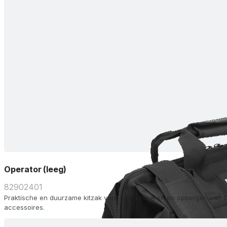
Operator (leeg)
82902401
Praktische en duurzame kitzak voor het vervoeren en opbergen van Op
accessoires.