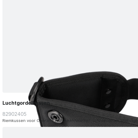
Luchtgordelkussen
82902405
Riemkussen voor Operator PAPR-eenheid.Incl. schroeven en sluitringe