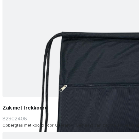
Zak met trekkoord
82902408
Opbergtas met koord voor Operator . Gemaakt van zachte en besche