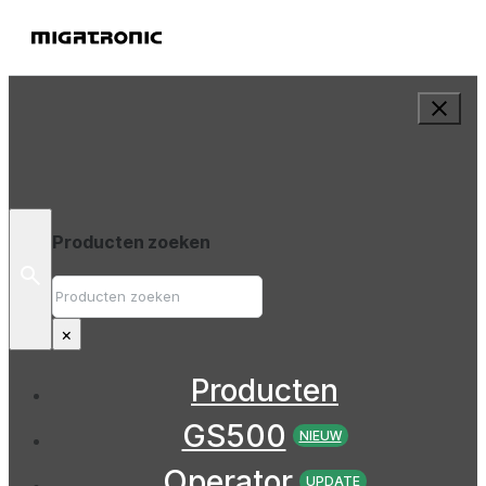
Producten zoeken
Zoek
op
×
Producten
GS500
NIEUW
Operator
UPDATE