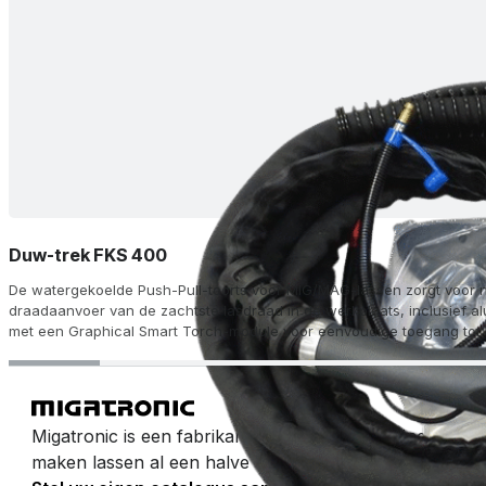
Duw-trek FKS 400
De watergekoelde Push-Pull-toorts voor MIG/MAG-lassen zorgt voor 
draadaanvoer van de zachtste lasdraad in de werkplaats, inclusief al
met een Graphical Smart Torch-module voor eenvoudige toegang tot
lasparameters op de toortshandgreep.
Migatronic is een fabrikant van booglasmachines en la
maken lassen al een halve eeuw gemakkelijk.