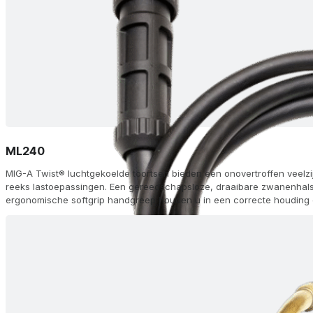
ML240
MIG-A Twist® luchtgekoelde toortsen bieden een onovertroffen veelzi
reeks lastoepassingen. Een gereedschapsloze, draaibare zwanenhals 
ergonomische softgrip handgreep houden u in een correcte houding o
tipadapter en FKS dubbele-kamer koeling zorgen voor een lange lev
topprestaties. Kies uit 60 configuraties, waaronder afstandsbedieni
(AH) en aluminium (Alu) opties, met Euro (ZA) of andere aansluitingen,
modules op de handgreep voor traploze aanpassing van stroom/draa
geleverd met gasmondstukken, zwanenhalzen, diffusors en voeringen,
lasmachine.