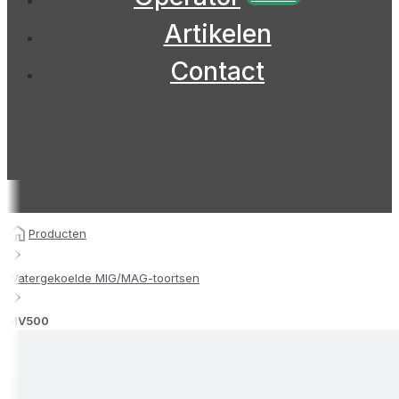
Artikelen
Contact
Producten
Watergekoelde MIG/MAG-toortsen
MV500