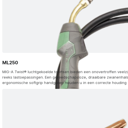
ML250
MIG-A Twist® luchtgekoelde toortsen bieden een onovertroffen veelzi
reeks lastoepassingen. Een gereedschapsloze, draaibare zwanenhals 
ergonomische softgrip handgreep houden u in een correcte houding o
tipadapter en FKS dubbele-kamer koeling zorgen voor een lange lev
topprestaties. Kies uit 60 configuraties, waaronder afstandsbedieni
(AH) en aluminium (Alu) opties, met Euro (ZA) of andere aansluitingen,
modules op de handgreep voor traploze aanpassing van stroom/draa
geleverd met gasmondstukken, zwanenhalzen, diffusors en voeringen,
lasmachine.