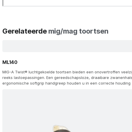
Gerelateerde
mig/mag toortsen
ML140
MIG-A Twist® luchtgekoelde toortsen bieden een onovertroffen veelzi
reeks lastoepassingen. Een gereedschapsloze, draaibare zwanenhals 
ergonomische softgrip handgreep houden u in een correcte houding o
tipadapter en FKS dubbele-kamer koeling zorgen voor een lange lev
topprestaties. Kies uit 60 configuraties, waaronder afstandsbedieni
(AH) en aluminium (Alu) opties, met Euro (ZA) of andere aansluitingen,
modules op de handgreep voor traploze aanpassing van stroom/draa
geleverd met gasmondstukken, zwanenhalzen, diffusors en voeringen,
lasmachine.