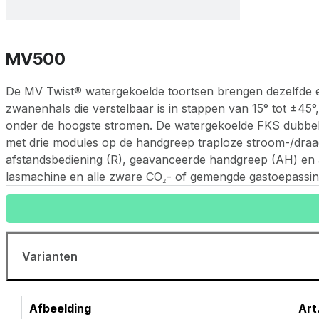
MV500
De MV Twist® watergekoelde toortsen brengen dezelfde er
zwanenhals die verstelbaar is in stappen van 15° tot ±45°
onder de hoogste stromen. De watergekoelde FKS dubbele 
met drie modules op de handgreep traploze stroom-/draad
afstandsbediening (R), geavanceerde handgreep (AH) en al
lasmachine en alle zware CO₂- of gemengde gastoepassin
Varianten
Afbeelding
Art.