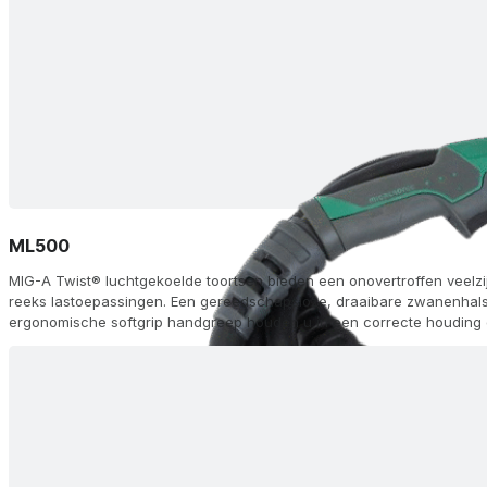
ML500
MIG-A Twist® luchtgekoelde toortsen bieden een onovertroffen veelzi
reeks lastoepassingen. Een gereedschapsloze, draaibare zwanenhals 
ergonomische softgrip handgreep houden u in een correcte houding o
tipadapter en FKS dubbele-kamer koeling zorgen voor een lange lev
topprestaties. Kies uit 60 configuraties, waaronder afstandsbedieni
(AH) en aluminium (Alu) opties, met Euro (ZA) of andere aansluitingen,
modules op de handgreep voor traploze aanpassing van stroom/draa
geleverd met gasmondstukken, zwanenhalzen, diffusors en voeringen,
lasmachine.