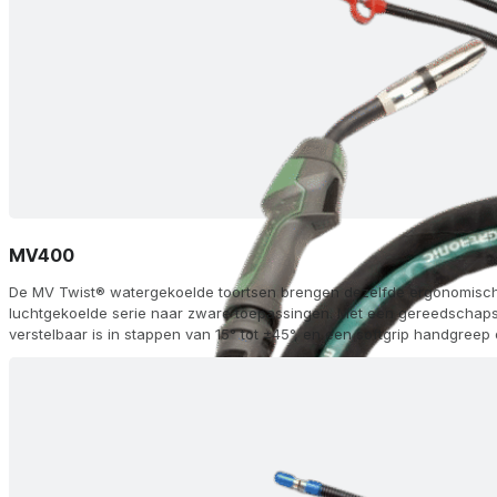
MV400
De MV Twist® watergekoelde toortsen brengen dezelfde ergonomische 
luchtgekoelde serie naar zware toepassingen. Met een gereedschaps
verstelbaar is in stappen van 15° tot ±45°, en een softgrip handgreep
correct houdt, leveren ze een moeiteloze werking, zelfs onder de h
FKS dubbele kamer en KD tip-adapteropties zorgen voor een optimal
topprestaties, terwijl je met drie modules op de handgreep traploze 
kunt monteren of hermonteren waar je ze nodig hebt. Verkrijgbaar in 
afstandsbediening (R), geavanceerde handgreep (AH) en aluminium (Al
en lengtes van 3-8 m - zijn MV Twist®-toortsen geschikt voor elk me
of gemengde gastoepassingen.