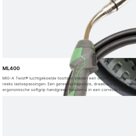
ML400
MIG-A Twist® luchtgekoelde toortsen bieden een onovertroffen veelzi
reeks lastoepassingen. Een gereedschapsloze, draaibare zwanenhals 
ergonomische softgrip handgreep houden u in een correcte houding o
tipadapter en FKS dubbele-kamer koeling zorgen voor een lange lev
topprestaties. Kies uit 60 configuraties, waaronder afstandsbedieni
(AH) en aluminium (Alu) opties, met Euro (ZA) of andere aansluitingen,
modules op de handgreep voor traploze aanpassing van stroom/draa
geleverd met gasmondstukken, zwanenhalzen, diffusors en voeringen,
lasmachine.