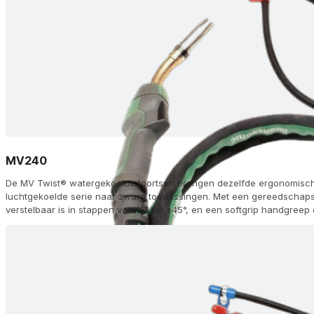
MV240
De MV Twist® watergekoelde toortsen brengen dezelfde ergonomische 
luchtgekoelde serie naar zware toepassingen. Met een gereedschaps
verstelbaar is in stappen van 15° tot ±45°, en een softgrip handgreep
correct houdt, leveren ze een moeiteloze werking, zelfs onder de h
FKS dubbele kamer en KD tip-adapteropties zorgen voor een optimal
topprestaties, terwijl je met drie modules op de handgreep traploze 
kunt monteren of hermonteren waar je ze nodig hebt. Verkrijgbaar in 
afstandsbediening (R), geavanceerde handgreep (AH) en aluminium (Al
en lengtes van 3-8 m - zijn MV Twist®-toortsen geschikt voor elk me
of gemengde gastoepassingen.