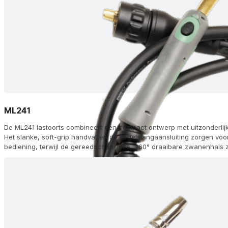
ML241
De ML241 lastoorts combineert een compact ontwerp met uitzonderlijke
Het slanke, soft-grip handvat en de kogelslangaansluiting zorgen voo
bediening, terwijl de gereedschapsloze, 360° draaibare zwanenhals z
lashoek. Het apparaat wordt geleverd met een volledige set gasmond
en voeringen en kan zelfs worden uitgerust met een optionele module
aanpassing van de stroom- en draadtoevoer, zodat je de precieze be