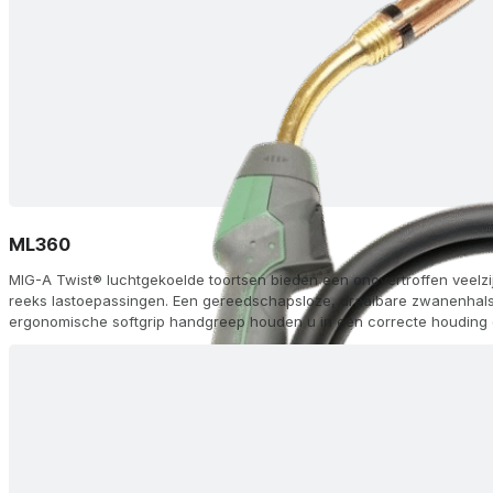
ML360
MIG-A Twist® luchtgekoelde toortsen bieden een onovertroffen veelzi
reeks lastoepassingen. Een gereedschapsloze, draaibare zwanenhals 
ergonomische softgrip handgreep houden u in een correcte houding o
tipadapter en FKS dubbele-kamer koeling zorgen voor een lange lev
topprestaties. Kies uit 60 configuraties, waaronder afstandsbedieni
(AH) en aluminium (Alu) opties, met Euro (ZA) of andere aansluitingen,
modules op de handgreep voor traploze aanpassing van stroom/draa
geleverd met gasmondstukken, zwanenhalzen, diffusors en voeringen,
lasmachine.