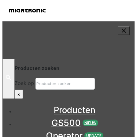
Producten zoeken
Zoek op
×
Producten
GS500
NIEUW
Operator
UPDATE