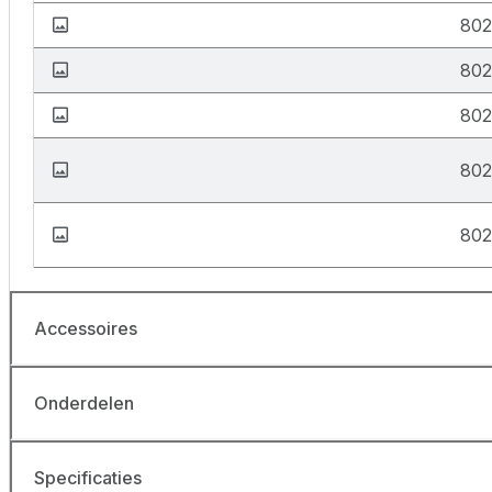
80
802
80
80
802
Accessoires
Onderdelen
Specificaties