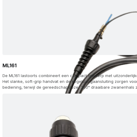
ML161
De ML161 lastoorts combineert een compact ontwerp met uitzonderlijke 
Het slanke, soft-grip handvat en de kogelslangaansluiting zorgen voo
bediening, terwijl de gereedschapsloze, 360° draaibare zwanenhals z
lashoek. Het apparaat wordt geleverd met een volledige set gasmond
en voeringen en kan zelfs worden uitgerust met een optionele module
aanpassing van de stroom- en draadtoevoer, zodat u de precieze bed