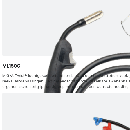
ML150C
MIG-A Twist® luchtgekoelde toortsen bieden een onovertroffen veelzi
reeks lastoepassingen. Een gereedschapsloze, draaibare zwanenhals 
ergonomische softgrip handgreep houden u in een correcte houding o
tipadapter en FKS dubbele-kamer koeling zorgen voor een lange lev
topprestaties. Kies uit 60 configuraties, waaronder afstandsbedieni
(AH) en aluminium (Alu) opties, met Euro (ZA) of andere aansluitingen,
modules op de handgreep voor traploze aanpassing van stroom/draa
geleverd met gasmondstukken, zwanenhalzen, diffusors en voeringen,
lasmachine.