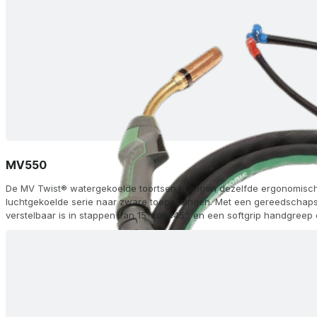
MV550
De MV Twist® watergekoelde toortsen brengen dezelfde ergonomische 
luchtgekoelde serie naar zware toepassingen. Met een gereedschaps
verstelbaar is in stappen van 15° tot ±45°, en een softgrip handgreep
correct houdt, leveren ze een moeiteloze werking, zelfs onder de h
FKS dubbele kamer en KD tip-adapteropties zorgen voor een optimal
topprestaties, terwijl je met drie modules op de handgreep traploze 
kunt monteren of hermonteren waar je ze nodig hebt. Verkrijgbaar in 
afstandsbediening (R), geavanceerde handgreep (AH) en aluminium (Al
en lengtes van 3-8 m - zijn MV Twist®-toortsen geschikt voor elk me
of gemengde gastoepassingen.