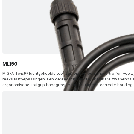
ML150
MIG-A Twist® luchtgekoelde toortsen bieden een onovertroffen veelzi
reeks lastoepassingen. Een gereedschapsloze, draaibare zwanenhals 
ergonomische softgrip handgreep houden u in een correcte houding o
tipadapter en FKS dubbele-kamer koeling zorgen voor een lange lev
topprestaties. Kies uit 60 configuraties, waaronder afstandsbedieni
(AH) en aluminium (Alu) opties, met Euro (ZA) of andere aansluitingen,
modules op de handgreep voor traploze aanpassing van stroom/draa
geleverd met gasmondstukken, zwanenhalzen, diffusors en voeringen,
lasmachine.