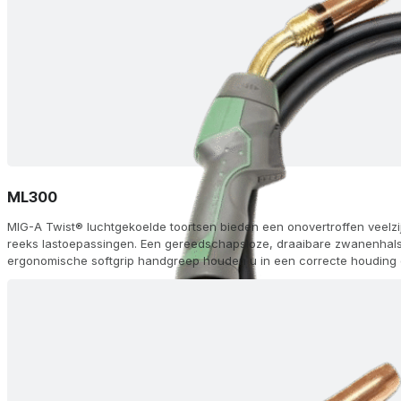
ML300
MIG-A Twist® luchtgekoelde toortsen bieden een onovertroffen veelzi
reeks lastoepassingen. Een gereedschapsloze, draaibare zwanenhals 
ergonomische softgrip handgreep houden u in een correcte houding o
tipadapter en FKS dubbele-kamer koeling zorgen voor een lange lev
topprestaties. Kies uit 60 configuraties, waaronder afstandsbedieni
(AH) en aluminium (Alu) opties, met Euro (ZA) of andere aansluitingen,
modules op de handgreep voor traploze aanpassing van stroom/draa
geleverd met gasmondstukken, zwanenhalzen, diffusors en voeringen,
lasmachine.