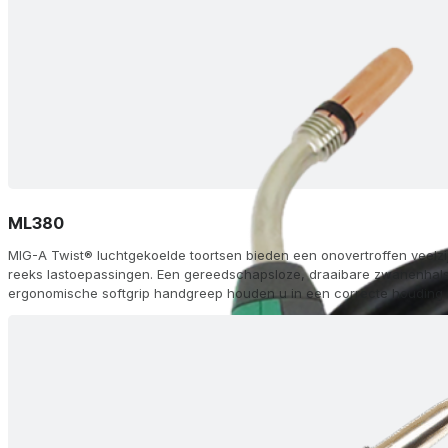
ML380
MIG-A Twist® luchtgekoelde toortsen bieden een onovertroffen veelzi
reeks lastoepassingen. Een gereedschapsloze, draaibare zwanenhals 
ergonomische softgrip handgreep houden u in een correcte houding o
tipadapter en FKS dubbele-kamer koeling zorgen voor een lange lev
topprestaties. Kies uit 60 configuraties, waaronder afstandsbedieni
(AH) en aluminium (Alu) opties, met Euro (ZA) of andere aansluitingen,
modules op de handgreep voor traploze aanpassing van stroom/draa
geleverd met gasmondstukken, zwanenhalzen, diffusors en voeringen,
lasmachine.