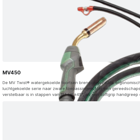
MV450
De MV Twist® watergekoelde toortsen brengen dezelfde ergonomische 
luchtgekoelde serie naar zware toepassingen. Met een gereedschaps
verstelbaar is in stappen van 15° tot ±45°, en een softgrip handgreep
correct houdt, leveren ze een moeiteloze werking, zelfs onder de h
FKS dubbele kamer en KD tip-adapteropties zorgen voor een optimal
topprestaties, terwijl je met drie modules op de handgreep traploze 
kunt monteren of hermonteren waar je ze nodig hebt. Verkrijgbaar in 
afstandsbediening (R), geavanceerde handgreep (AH) en aluminium (Al
en lengtes van 3-8 m - zijn MV Twist®-toortsen geschikt voor elk me
of gemengde gastoepassingen.