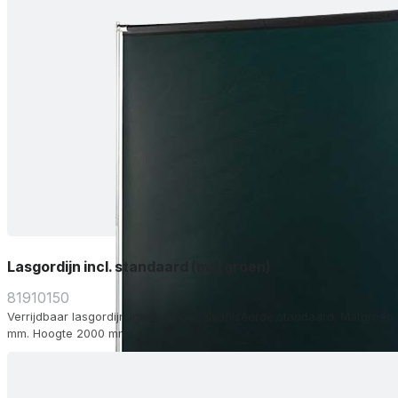
Lasgordijn incl. standaard (matgroen)
81910150
Verrijdbaar lasgordijn inclusief gegalvaniseerde standaard. Matgroen,
mm. Hoogte 2000 mm.