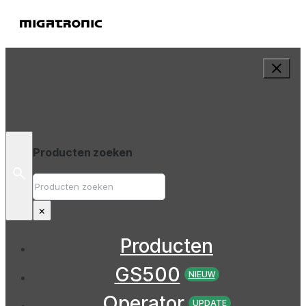
Producten zoeken
Zoek
op
×
Producten
GS500
NIEUW
Operator
UPDATE