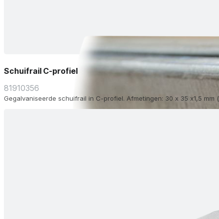
Schuifrail C-profiel
81910356
Gegalvaniseerde schuifrail in C-profiel. Afmetingen: 30 x 35 x1,5 mm 