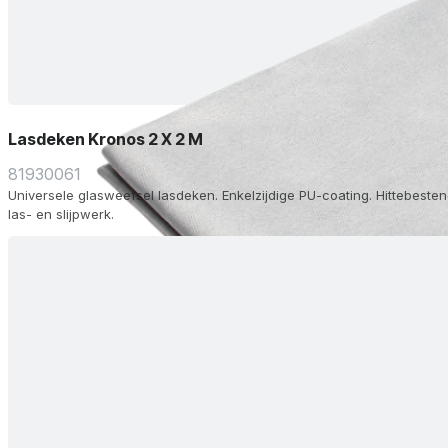
Lasdeken Kronos 2 X 2 M
81930061
Universele glasweefsel lasdeken. Enkelzijdige PU-coating. Hittebestend
las- en slijpwerk.