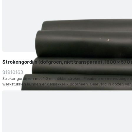
Strokengordijn (dofgroen, niet transparant, 1600 x 570
81910163
Strokengordijnen met 1,0 mm dikke stroken. Flexibele en eenvoudige o
werkstukken kunnen er gemakkelijk doorheen. Geleverd in dozen van