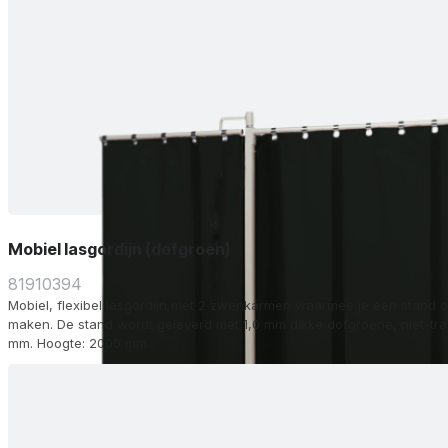
Mobiel lasgordijn (dofgroen)
81910394
Mobiel, flexibel lasgordijn met 2 zwenkarmen waarmee je een stand o
maken. De stand wordt geleverd met 1,0 mm dikke dofgroene, niet-transparante s
mm. Hoogte: 2000 mm.