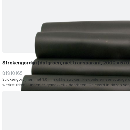
Strokengordijn (dofgroen, niet transparant, 2000 x 57
81910165
Strokengordijnen met 1,0 mm dikke stroken. Flexibele en eenvoudige o
werkstukken kunnen er gemakkelijk doorheen. Geleverd in dozen van