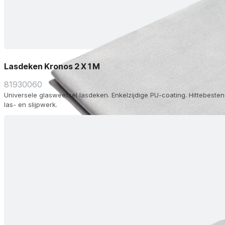
Lasdeken Kronos 2 X 1 M
81930060
Universele glasweefsel lasdeken. Enkelzijdige PU-coating. Hittebestend
las- en slijpwerk.