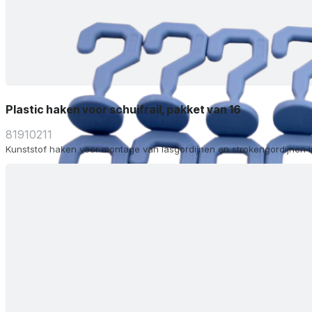
Plastic haken voor schuifrail, pakket van 16
81910211
Kunststof haken voor montage van lasgordijnen en strokengordijnen in 