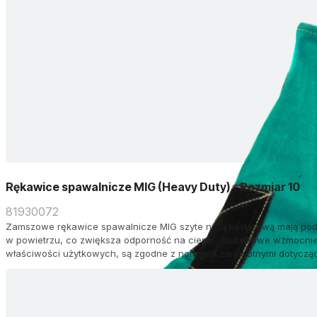
Rękawice spawalnicze MIG (Heavy Duty) - Rozmiar 10
81930072
Zamszowe rękawice spawalnicze MIG szyte nicią kevlarową mają po
w powietrzu, co zwiększa odporność na ciepło, dodatkowe wzmocnien
właściwości użytkowych, są zgodne z normami zdrowotnymi dotycząc
35 cm długości.