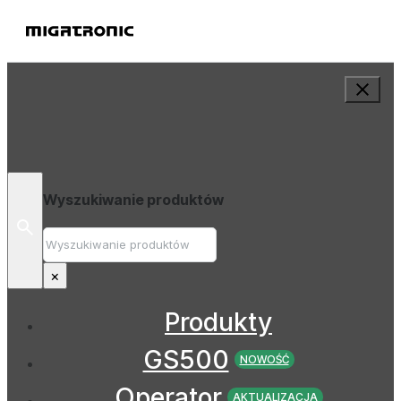
Wyszukiwanie produktów
Wyszukiwanie
×
Produkty
GS500
NOWOŚĆ
Operator
AKTUALIZACJA