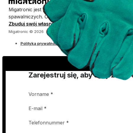
Migatronic jest producentem spawarek łukowych i urz
spawalniczych. Od pół wieku ułatwiamy spawanie.
Zbuduj swój własny katalog
Migatronic © 2026
Polityka prywatności
Zarejestruj się, aby obejrzeć p
Vorname
*
E-mail
*
Telefonnummer
*