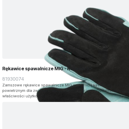
Rękawice spawalnicze MIG - Rozmiar 10
81930074
Zamszowe rękawice spawalnicze MIG szyte nicią kevlarową. Podszew
powietrznym dla zwiększonej odporności na ciepło. Dodatkowe wzmocn
właściwości użytkowych.