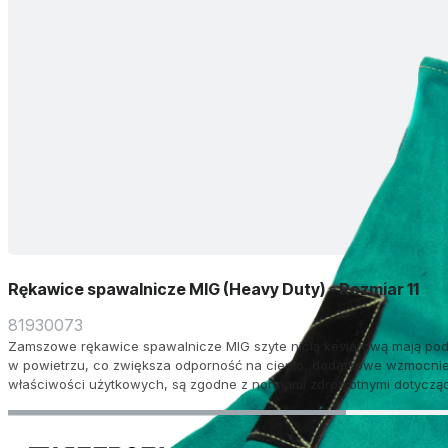
Rękawice spawalnicze MIG (Heavy Duty) - Rozmiar 11
81930073
Zamszowe rękawice spawalnicze MIG szyte nicią kevlarową mają po
w powietrzu, co zwiększa odporność na ciepło, dodatkowe wzmocnien
właściwości użytkowych, są zgodne z normami zdrowotnymi dotycząc
35 cm długości.