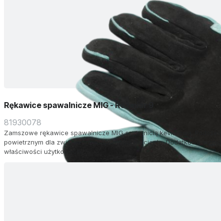
Rękawice spawalnicze MIG - Rozmiar 9
81930078
Zamszowe rękawice spawalnicze MIG szyte nicią kevlarową. Podszew
powietrznym dla zwiększonej odporności na ciepło. Dodatkowe wzmocn
właściwości użytkowych.