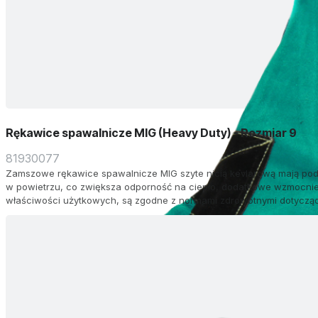
Rękawice spawalnicze MIG (Heavy Duty) - Rozmiar 9
81930077
Zamszowe rękawice spawalnicze MIG szyte nicią kevlarową mają po
w powietrzu, co zwiększa odporność na ciepło, dodatkowe wzmocnien
właściwości użytkowych, są zgodne z normami zdrowotnymi dotycząc
35 cm długości.