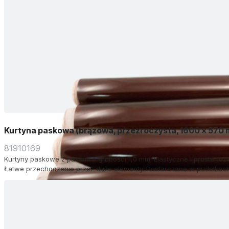
Kurtyna paskowa (brązowa, przezroczysta, 1600 x 570
81910169
Kurtyny paskowe z pasami o grubości 1,0 mm. Elastyczne i proste roz
Łatwe przechodzenie przez duże elementy. Dostarczane w pudełkach 