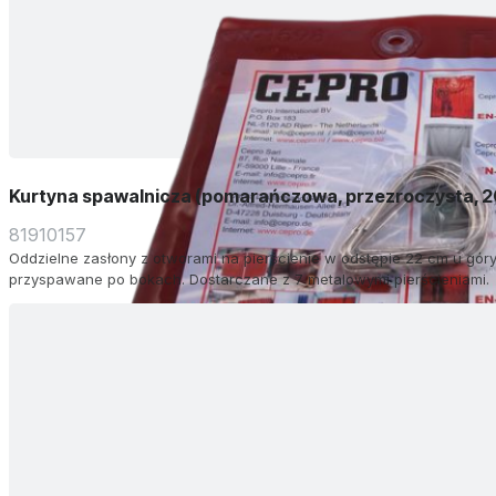
Kurtyna spawalnicza (pomarańczowa, przezroczysta, 
81910157
Oddzielne zasłony z otworami na pierścienie w odstępie 22 cm u góry.
przyspawane po bokach. Dostarczane z 7 metalowymi pierścieniami.