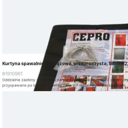
Kurtyna spawalnicza (brązowa, przezroczysta, 1800 x 
81910961
Oddzielne zasłony z otworami na pierścienie w odstępie 22 cm u góry.
przyspawane po bokach. Dostarczane z 7 metalowymi pierścieniami.