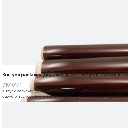
Kurtyna paskowa (brązowa, przezroczysta, 2000 x 570
81910171
Kurtyny paskowe z pasami o grubości 1,0 mm. Elastyczne i proste roz
Łatwe przechodzenie przez duże elementy. Dostarczane w pudełkach 