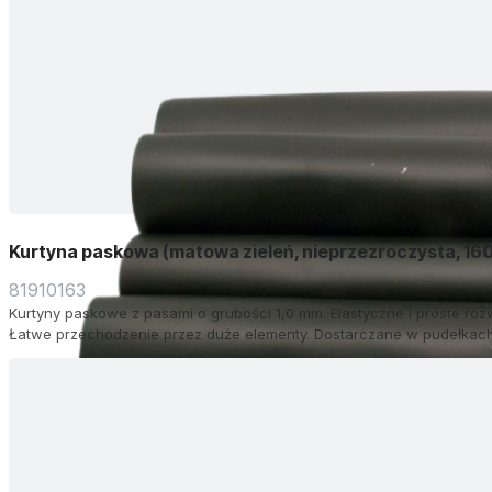
Kurtyna paskowa (matowa zieleń, nieprzezroczysta, 16
81910163
Kurtyny paskowe z pasami o grubości 1,0 mm. Elastyczne i proste roz
Łatwe przechodzenie przez duże elementy. Dostarczane w pudełkach 