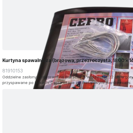
Kurtyna spawalnicza (brązowa, przezroczysta, 1800 x 
81910153
Oddzielne zasłony z otworami na pierścienie w odstępie 22 cm u góry.
przyspawane po bokach. Dostarczane z 7 metalowymi pierścieniami.