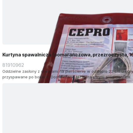
Kurtyna spawalnicza (pomarańczowa, przezroczysta, 
81910962
Oddzielne zasłony z otworami na pierścienie w odstępie 22 cm u góry.
przyspawane po bokach. Dostarczane z 7 metalowymi pierścieniami.