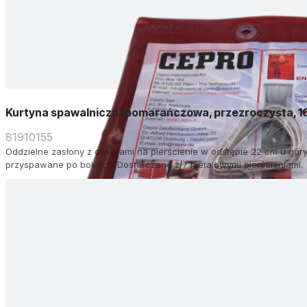
Kurtyna spawalnicza (pomarańczowa, przezroczysta, 1
81910155
Oddzielne zasłony z otworami na pierścienie w odstępie 22 cm u góry.
przyspawane po bokach. Dostarczane z 7 metalowymi pierścieniami.