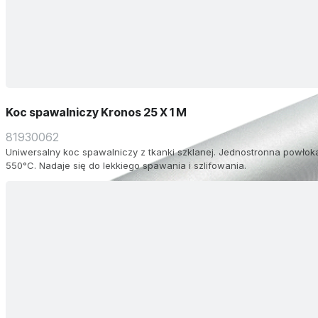
Koc spawalniczy Kronos 25 X 1 M
81930062
Uniwersalny koc spawalniczy z tkanki szklanej. Jednostronna powło
550°C. Nadaje się do lekkiego spawania i szlifowania.