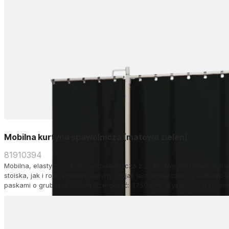
Mobilna kurtyna spawalnicza (matowa zieleń)
81910394
Mobilna, elastyczna kurtyna spawalnicza z 2 obrotowymi ramionami
stoiska, jak i rozciągniętej kurtyny. Stojak jest dostarczany z matowo
paskami o grubości 1,0 mm. Szerokość: 3750 mm. Wysokość: 2000 