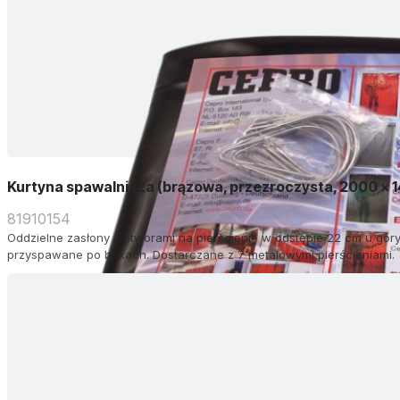
Kurtyna spawalnicza (brązowa, przezroczysta, 2000 x 
81910154
Oddzielne zasłony z otworami na pierścienie w odstępie 22 cm u góry.
przyspawane po bokach. Dostarczane z 7 metalowymi pierścieniami.