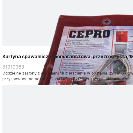
Kurtyna spawalnicza (pomarańczowa, przezroczysta, 
81910963
Oddzielne zasłony z otworami na pierścienie w odstępie 22 cm u góry.
przyspawane po bokach. Dostarczane z 7 metalowymi pierścieniami.