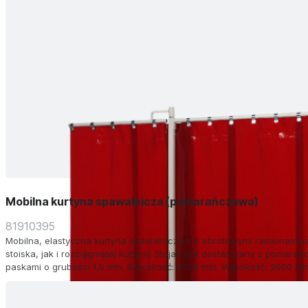
Mobilna kurtyna spawalnicza (pomarańczowa)
81910395
Mobilna, elastyczna kurtyna spawalnicza z 2 obrotowymi ramionami
stoiska, jak i rozciągniętej kurtyny. Stojak jest dostarczany z pomar
paskami o grubości 1,0 mm. Szerokość: 3750 mm. Wysokość: 2000 