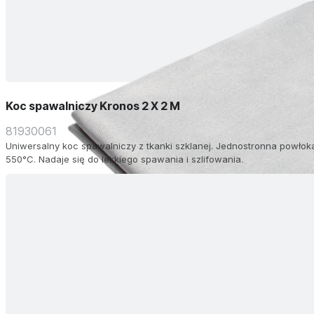
Koc spawalniczy Kronos 2 X 2 M
81930061
Uniwersalny koc spawalniczy z tkanki szklanej. Jednostronna powło
550°C. Nadaje się do lekkiego spawania i szlifowania.