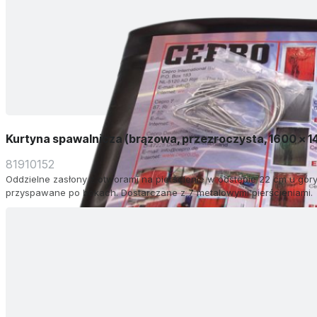
Kurtyna spawalnicza (brązowa, przezroczysta, 1600 x 
81910152
Oddzielne zasłony z otworami na pierścienie w odstępie 22 cm u góry.
przyspawane po bokach. Dostarczane z 7 metalowymi pierścieniami.