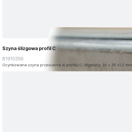
Szyna ślizgowa profil C
81910356
Ocynkowana szyna przesuwna w profilu C. Wymiary: 30 x 35 x1,5 mm 