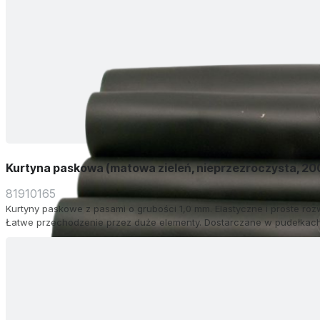
Kurtyna paskowa (matowa zieleń, nieprzezroczysta, 20
81910165
Kurtyny paskowe z pasami o grubości 1,0 mm. Elastyczne i proste roz
Łatwe przechodzenie przez duże elementy. Dostarczane w pudełkach 