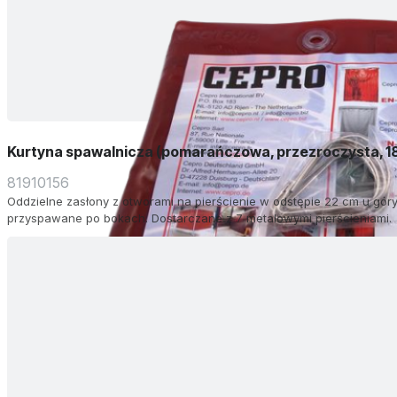
Kurtyna spawalnicza (pomarańczowa, przezroczysta, 1
81910156
Oddzielne zasłony z otworami na pierścienie w odstępie 22 cm u góry.
przyspawane po bokach. Dostarczane z 7 metalowymi pierścieniami.