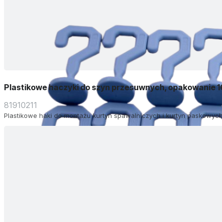
Plastikowe haczyki do szyn przesuwnych, opakowanie 1
81910211
Plastikowe haki do montażu kurtyn spawalniczych i kurtyn paskowych