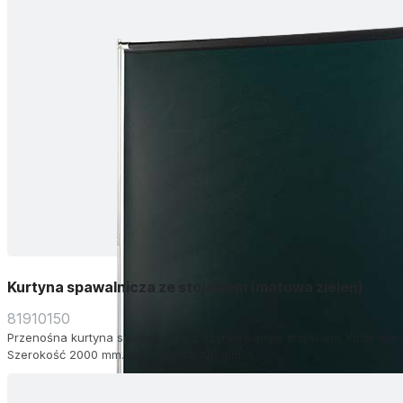
Kurtyna spawalnicza ze stojakiem (matowa zieleń)
81910150
Przenośna kurtyna spawalnicza z ocynkowanym stojakiem. Kolor mato
Szerokość 2000 mm. Wysokość 2000 mm.