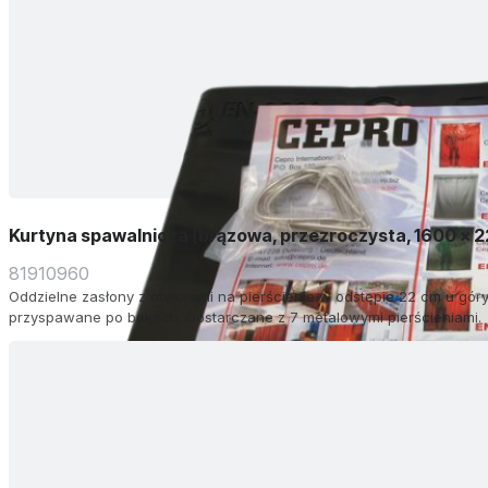
Kurtyna spawalnicza (brązowa, przezroczysta, 1600 x 
81910960
Oddzielne zasłony z otworami na pierścienie w odstępie 22 cm u góry.
przyspawane po bokach. Dostarczane z 7 metalowymi pierścieniami.