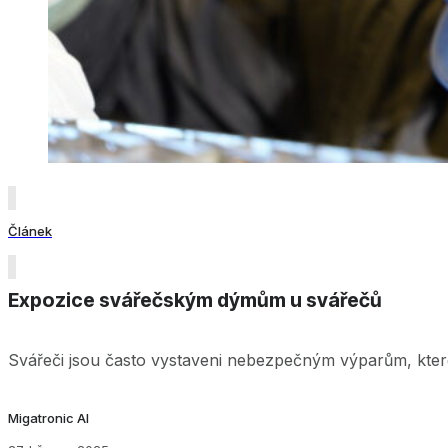
Článek
Expozice svářečským dýmům u svářečů
Svářeči jsou často vystaveni nebezpečným výparům, kter
Migatronic AI