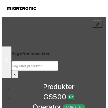
Søg efter produkter
Søg
efter
×
Produkter
GS500
NY
Operator
OPDATERING