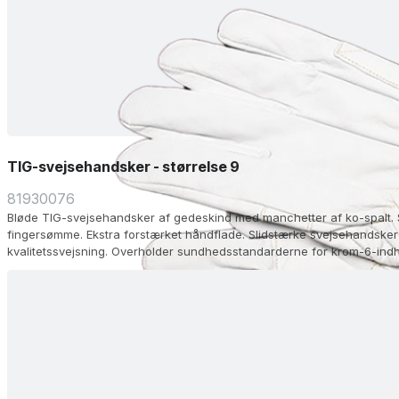
TIG-svejsehandsker - størrelse 9
81930076
Bløde TIG-svejsehandsker af gedeskind med manchetter af ko-spalt. 
fingersømme. Ekstra forstærket håndflade. Slidstærke svejsehandsker
kvalitetssvejsning. Overholder sundhedsstandarderne for krom-6-ind