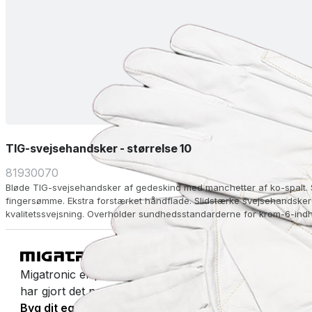
TIG-svejsehandsker - størrelse 10
81930070
Bløde TIG-svejsehandsker af gedeskind med manchetter af ko-spalt. 
fingersømme. Ekstra forstærket håndflade. Slidstærke svejsehandsker
kvalitetssvejsning. Overholder sundhedsstandarderne for krom-6-ind
Migatronic er producent af lysbuesvejsemaskiner og sve
har gjort det nemt at svejse i et halvt århundrede.
Byg dit eget katalog