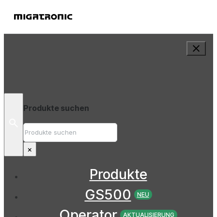
Produkte suchen
Suche
×
Produkte
GS500
NEU
Operator
AKTUALISIERUNG