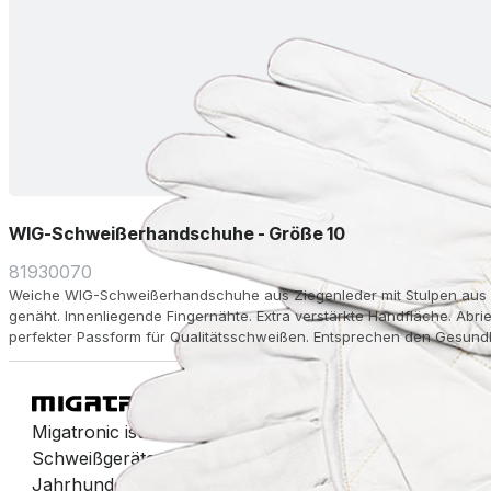
WIG-Schweißerhandschuhe - Größe 10
81930070
Weiche WIG-Schweißerhandschuhe aus Ziegenleder mit Stulpen aus Ri
genäht. Innenliegende Fingernähte. Extra verstärkte Handfläche. Ab
perfekter Passform für Qualitätsschweißen. Entsprechen den Gesund
Länge 35 cm.
Migatronic ist ein Hersteller von Lichtbogenschweißm
Schweißgeräten. Wir machen das Schweißen seit eine
Jahrhundert einfach.