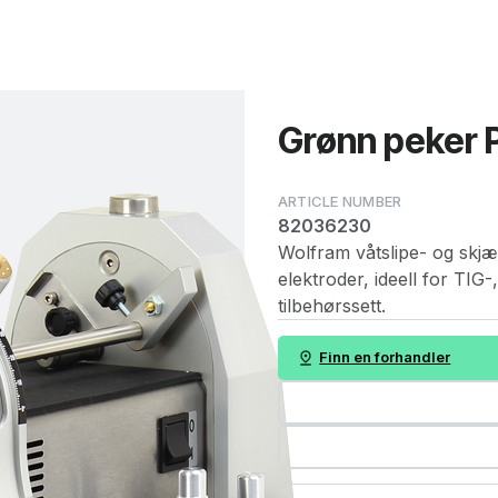
Grønn peker 
82036230
Wolfram våtslipe- og skjæ
elektroder, ideell for TIG
tilbehørssett.
Finn en forhandler